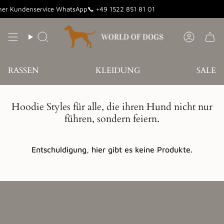
Zum
her Kundenservice WhatsApp📞 +49 1522 851 81 01
Inhalt
springen
Suche
Konto
RASSEN
KLEIDUNG
SALE
Hoodie Styles für alle, die ihren Hund nicht nur
führen, sondern feiern.
Entschuldigung, hier gibt es keine Produkte.