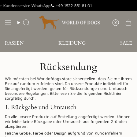
Zum
r Kundenservice WhatsApp📞 +49 1522 851 81 01
Inhalt
springen
Suche
Konto
RASSEN
KLEIDUNG
SALE
Rücksendung
Wir möchten bei
Worldofdogs.store
sicherstellen, dass Sie mit Ihrem
Einkauf rundum zufrieden sind. Da unsere Produkte individuell für
Sie angefertigt werden, gelten für Rücksendungen und Umtausch
besondere Regelungen. Bitte lesen Sie die folgenden Richtlinien
sorgfältig durch.
1. Rückgabe und Umtausch
Da alle unsere Produkte auf Bestellung angefertigt werden, können
wir leider keine Rückgabe oder Umtausch aus folgenden Gründen
akzeptieren:
Falsche Größe, Farbe oder Design aufgrund von Kundenfehlern