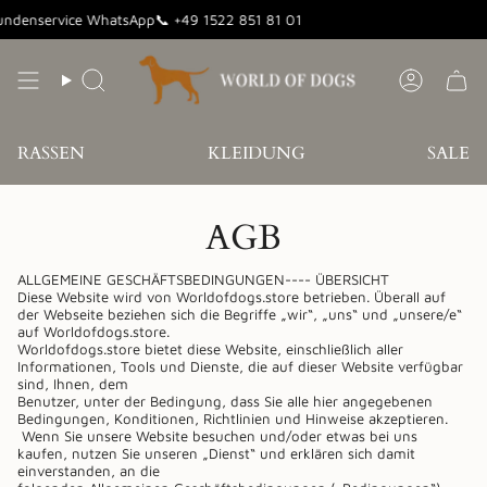
Zum
denservice WhatsApp📞 +49 1522 851 81 01
Inhalt
springen
Suche
Konto
RASSEN
KLEIDUNG
SALE
AGB
ALLGEMEINE GESCHÄFTSBEDINGUNGEN---- ÜBERSICHT
Diese Website wird von
Worldofdogs.store
betrieben. Überall auf
der Webseite beziehen sich die Begriffe „wir“, „uns“ und „unsere/e“
auf
Worldofdogs.store
.
Worldofdogs.store
bietet diese Website, einschließlich aller
Informationen, Tools und Dienste, die auf dieser Website verfügbar
sind, Ihnen, dem
Benutzer, unter der Bedingung, dass Sie alle hier angegebenen
Bedingungen, Konditionen, Richtlinien und Hinweise akzeptieren.
Wenn Sie unsere Website besuchen und/oder etwas bei uns
kaufen, nutzen Sie unseren „Dienst“ und erklären sich damit
einverstanden, an die