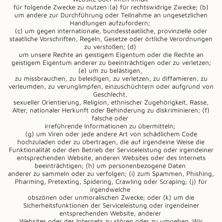
für folgende Zwecke zu nutzen:(a) für rechtswidrige Zwecke; (b)
um andere zur Durchführung oder Teilnahme an ungesetzlichen
Handlungen aufzufordern;
(c) um gegen internationale, bundesstaatliche, provinzielle oder
staatliche Vorschriften, Regeln, Gesetze oder örtliche Verordnungen
zu verstoßen; (d)
um unsere Rechte an geistigem Eigentum oder die Rechte an
geistigem Eigentum anderer zu beeinträchtigen oder zu verletzen;
(e) um zu belästigen,
zu missbrauchen, zu beleidigen, zu verletzen, zu diffamieren, zu
verleumden, zu verunglimpfen, einzuschüchtern oder aufgrund von
Geschlecht,
sexueller Orientierung, Religion, ethnischer Zugehörigkeit, Rasse,
Alter, nationaler Herkunft oder Behinderung zu diskriminieren; (f)
falsche oder
irreführende Informationen zu übermitteln;
(g) um Viren oder jede andere Art von schädlichem Code
hochzuladen oder zu übertragen, die auf irgendeine Weise die
Funktionalität oder den Betrieb der Serviceleistung oder irgendeiner
entsprechenden Website, anderen Websites oder des Internets
beeinträchtigen; (h) um personenbezogene Daten
anderer zu sammeln oder zu verfolgen; (i) zum Spammen, Phishing,
Pharming, Pretexting, Spidering, Crawling oder Scraping; (j) für
irgendwelche
obszönen oder unmoralischen Zwecke; oder (k) um die
Sicherheitsfunktionen der Serviceleistung oder irgendeiner
entsprechenden Website, anderer
Websites oder des Internets zu stören oder zu umgehen. Wir