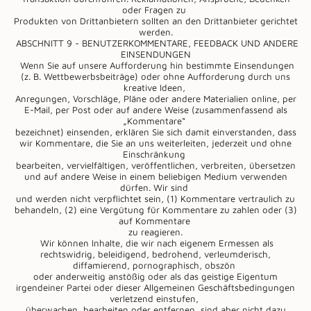
oder Fragen zu
Produkten von Drittanbietern sollten an den Drittanbieter gerichtet
werden.
ABSCHNITT 9 - BENUTZERKOMMENTARE, FEEDBACK UND ANDERE
EINSENDUNGEN
Wenn Sie auf unsere Aufforderung hin bestimmte Einsendungen
(z. B. Wettbewerbsbeiträge) oder ohne Aufforderung durch uns
kreative Ideen,
Anregungen, Vorschläge, Pläne oder andere Materialien online, per
E-Mail, per Post oder auf andere Weise (zusammenfassend als
„Kommentare“
bezeichnet) einsenden, erklären Sie sich damit einverstanden, dass
wir Kommentare, die Sie an uns weiterleiten, jederzeit und ohne
Einschränkung
bearbeiten, vervielfältigen, veröffentlichen, verbreiten, übersetzen
und auf andere Weise in einem beliebigen Medium verwenden
dürfen. Wir sind
und werden nicht verpflichtet sein, (1) Kommentare vertraulich zu
behandeln, (2) eine Vergütung für Kommentare zu zahlen oder (3)
auf Kommentare
zu reagieren.
Wir können Inhalte, die wir nach eigenem Ermessen als
rechtswidrig, beleidigend, bedrohend, verleumderisch,
diffamierend, pornographisch, obszön
oder anderweitig anstößig oder als das geistige Eigentum
irgendeiner Partei oder dieser Allgemeinen Geschäftsbedingungen
verletzend einstufen,
überwachen, bearbeiten oder entfernen, sind aber nicht dazu