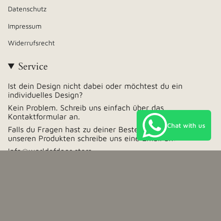
Datenschutz
Impressum
Widerrufsrecht
Service
Ist dein Design nicht dabei oder möchtest du ein
individuelles Design?
Kein Problem. Schreib uns einfach über das
Kontaktformular an.
Chat with us
Falls du Fragen hast zu deiner Bestellung oder zu
unseren Produkten schreibe uns eine Email an:
Info@worldofdogs.store
Währung
Deutschland (EUR €)
© www.Worldofdogs.store 2026
Impressum
Datenschutz
AGB