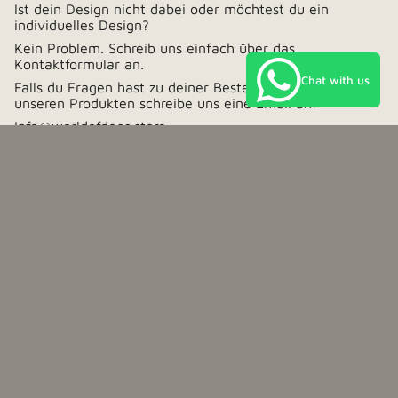
Ist dein Design nicht dabei oder möchtest du ein
individuelles Design?
Kein Problem. Schreib uns einfach über das
Kontaktformular an.
Chat with us
Falls du Fragen hast zu deiner Bestellung oder zu
unseren Produkten schreibe uns eine Email an:
Info@worldofdogs.store
Währung
Deutschland (EUR €)
© www.Worldofdogs.store 2026
Impressum
Datenschutz
AGB
Widerrufsrecht
Rücksendung
Vertrag widerrufen
Powered by Shopify