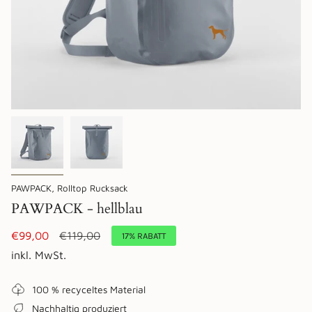
PAWPACK, Rolltop Rucksack
PAWPACK - hellblau
Verkaufspreis
€99,00
Regulärer
€119,00
17%
RABATT
Preis
inkl. MwSt.
100 % recyceltes Material
Nachhaltig produziert