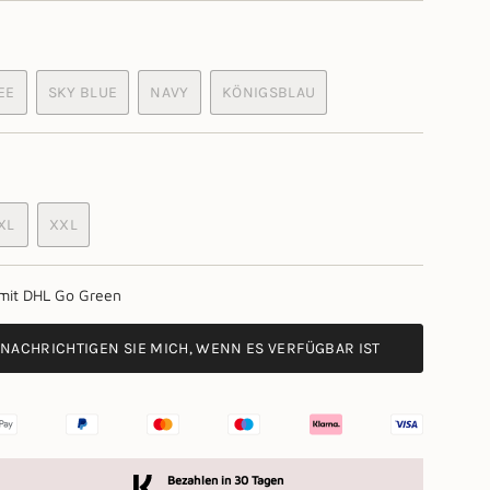
EE
SKY BLUE
NAVY
KÖNIGSBLAU
RIANTE
VARIANTE
VARIANTE
VARIANTE
SVERKAUFT
AUSVERKAUFT
AUSVERKAUFT
AUSVERKAUFT
ER
ODER
ODER
ODER
CHT
NICHT
NICHT
NICHT
RFÜGBAR
VERFÜGBAR
VERFÜGBAR
VERFÜGBAR
NTE
XL
XXL
T
ERKAUFT
VARIANTE
VARIANTE
AUSVERKAUFT
AUSVERKAUFT
ODER
ODER
 mit DHL Go Green
ÜGBAR
NICHT
NICHT
VERFÜGBAR
VERFÜGBAR
NACHRICHTIGEN SIE MICH, WENN ES VERFÜGBAR IST
Bezahlen in 30 Tagen