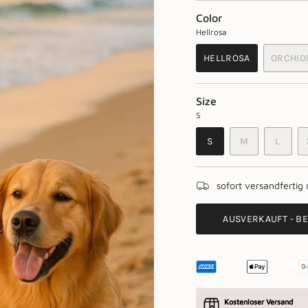
Color
Hellrosa
HELLROSA
ORCHID
VARIANTE
VA
AUSVERKAUFT
AU
ODER
OD
Size
NICHT
NI
S
VERFÜGBAR
VE
VARIANTE
VARIANTE
VARIA
S
M
L
AUSVERKAUFT
AUSVERKAUF
AUSV
ODER
ODER
ODER
NICHT
NICHT
NICHT
sofort versandfertig
VERFÜGBAR
VERFÜGBAR
VERF
AUSVERKAUFT - BE
Kostenloser Versand