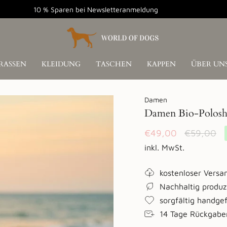
10 % Sparen bei Newsletteranmeldung
RASSEN
KLEIDUNG
TASCHEN
KAPPEN
ÜBER UN
Damen
Damen Bio-Polosh
Verkaufspreis
€49,00
Regulärer
€59,00
Preis
inkl. MwSt.
kostenloser Versa
Nachhaltig produz
sorgfältig handgef
14 Tage Rückgabe