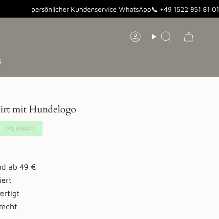
persönlicher Kundenservice WhatsApp📞 +49 1522 851 81 01
Konto
Suche
S
irt mit Hundelogo
17%
RABATT
nd ab 49 €
iert
ertigt
recht