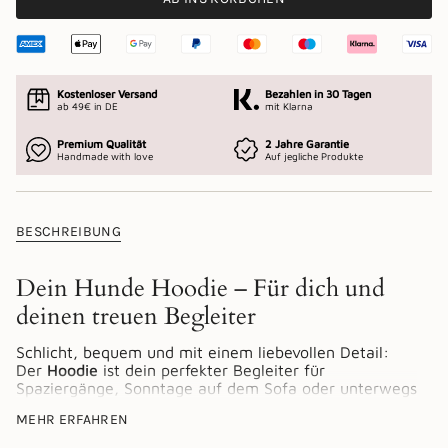
Kostenloser Versand
Bezahlen in 30 Tagen
ab 49€ in DE
mit Klarna
Premium Qualität
2 Jahre Garantie
Handmade with love
Auf jegliche Produkte
BESCHREIBUNG
Dein Hunde Hoodie – Für dich und
deinen treuen Begleiter
Schlicht, bequem und mit einem liebevollen Detail:
Der
Hoodie
ist dein perfekter Begleiter für
Spaziergänge, Sonntage auf dem Sofa oder unterwegs
mit deinem Vierbeiner.
MEHR ERFAHREN
Die dezente Jagdhunde Stickerei auf der Brust macht
klar: Du bist ein Hunde Fan – mit Stil.