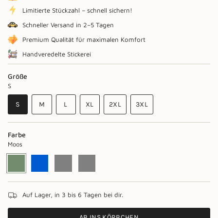
Limitierte Stückzahl – schnell sichern!
Schneller Versand in 2–5 Tagen
Premium Qualität für maximalen Komfort
Handveredelte Stickerei
Größe
S
VARIANTE
VARIANTE
VARIANTE
S
M
L
XL
2XL
3XL
AUSVERKAUFT
AUSVERKAUFT
AUSVERKAUFT
VARIANTE
VARIANTE
VARIANTE
ODER
ODER
ODER
AUSVERKAUFT
AUSVERKAUFT
AUSVERKAUFT
NICHT
NICHT
NICHT
ODER
ODER
ODER
Farbe
VERFÜGBAR
VERFÜGBAR
VERFÜGBAR
NICHT
NICHT
NICHT
Moos
VERFÜGBAR
VERFÜGBAR
VERFÜGBAR
Moos
Variante
Blau
Variante
Grau
Variante
graugrün
Variante
ausverkauft
ausverkauft
ausverkauft
ausverkauft
oder
oder
oder
oder
nicht
nicht
nicht
nicht
verfügbar
verfügbar
verfügbar
verfügbar
Auf Lager, in 3 bis 6 Tagen bei dir.
AB INS KÖRBCHEN