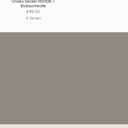
Unisex Dackel HOODIE |
Biobaumwolle
€99,00
4 Farben