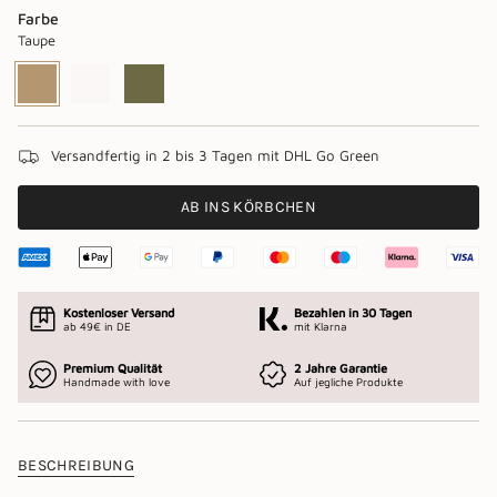
Farbe
Taupe
Taupe
Variante
Ecru
Variante
Khaki
Variante
ausverkauft
ausverkauft
ausverkauft
oder
oder
oder
nicht
nicht
nicht
verfügbar
verfügbar
verfügbar
Versandfertig in 2 bis 3 Tagen mit DHL Go Green
AB INS KÖRBCHEN
Kostenloser Versand
Bezahlen in 30 Tagen
ab 49€ in DE
mit Klarna
Premium Qualität
2 Jahre Garantie
Handmade with love
Auf jegliche Produkte
BESCHREIBUNG