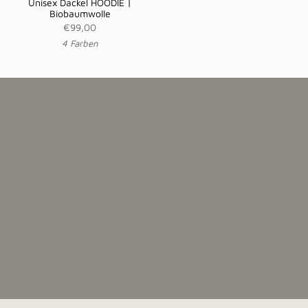
Unisex Dackel HOODIE |
Biobaumwolle
€99,00
4 Farben