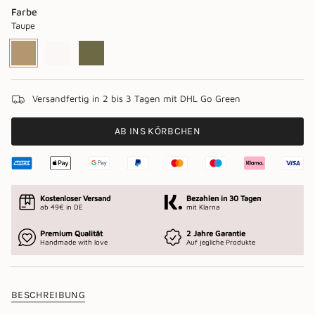
Farbe
Taupe
Taupe
Variante
Ecru
Variante
Khaki
Variante
ausverkauft
ausverkauft
ausverkauft
oder
oder
oder
nicht
nicht
nicht
verfügbar
verfügbar
verfügbar
Versandfertig in 2 bis 3 Tagen mit DHL Go Green
AB INS KÖRBCHEN
Kostenloser Versand
Bezahlen in 30 Tagen
ab 49€ in DE
mit Klarna
Premium Qualität
2 Jahre Garantie
Handmade with love
Auf jegliche Produkte
BESCHREIBUNG