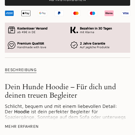
Kostenloser Versand
Bezahlen in 30 Tagen
ab 49€ in DE
mit Klarna
Premium Qualität
2 Jahre Garantie
Handmade with love
Auf jegliche Produkte
BESCHREIBUNG
Dein Hunde Hoodie – Für dich und
deinen treuen Begleiter
Schlicht, bequem und mit einem liebevollen Detail:
Der
Hoodie
ist dein perfekter Begleiter für
Spaziergänge, Sonntage auf dem Sofa oder unterwegs
mit deinem Vierbeiner.
MEHR ERFAHREN
Die dezente Jagdhunde Stickerei auf der Brust macht
klar: Du bist ein Hunde Fan – mit Stil.