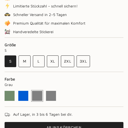
Limitierte Stückzahl – schnell sichern!
Schneller Versand in 2–5 Tagen
Premium Qualität für maximalen Komfort
Handveredelte Stickerei
Größe
S
VARIANTE
VARIANTE
VARIANTE
S
M
L
XL
2XL
3XL
AUSVERKAUFT
AUSVERKAUFT
AUSVERKAUFT
VARIANTE
VARIANTE
VARIANTE
ODER
ODER
ODER
AUSVERKAUFT
AUSVERKAUFT
AUSVERKAUFT
NICHT
NICHT
NICHT
ODER
ODER
ODER
Farbe
VERFÜGBAR
VERFÜGBAR
VERFÜGBAR
NICHT
NICHT
NICHT
Grau
VERFÜGBAR
VERFÜGBAR
VERFÜGBAR
Moos
Variante
Blau
Variante
Grau
Variante
graugrün
Variante
ausverkauft
ausverkauft
ausverkauft
ausverkauft
oder
oder
oder
oder
nicht
nicht
nicht
nicht
verfügbar
verfügbar
verfügbar
verfügbar
Auf Lager, in 3 bis 6 Tagen bei dir.
AB INS KÖRBCHEN